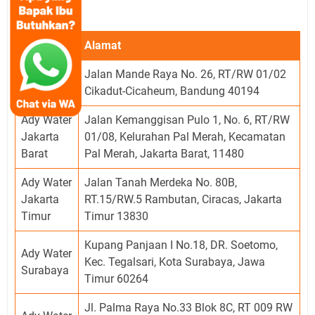
pelanggan.
Cabang
Alamat
Ady Water
Jalan Mande Raya No. 26, RT/RW 01/02
Bandung
Cikadut-Cicaheum, Bandung 40194
Ady Water
Jalan Kemanggisan Pulo 1, No. 6, RT/RW
Jakarta
01/08, Kelurahan Pal Merah, Kecamatan
Barat
Pal Merah, Jakarta Barat, 11480
Ady Water
Jalan Tanah Merdeka No. 80B,
Jakarta
RT.15/RW.5 Rambutan, Ciracas, Jakarta
Timur
Timur 13830
Kupang Panjaan I No.18, DR. Soetomo,
Ady Water
Kec. Tegalsari, Kota Surabaya, Jawa
Surabaya
Timur 60264
Jl. Palma Raya No.33 Blok 8C, RT 009 RW