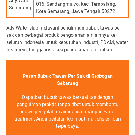
Ady Water
016, Sendangmulyo, Kec. Tembalang,
Semarang
Kota Semarang, Jawa Tengah 50272
Ady Water siap melayani pengiriman bubuk tawas per
sak dan berbagai produk pengolahan air lainnya ke
seluruh Indonesia untuk kebutuhan industri, PDAM, water
treatment, hingga instalasi pengolahan air limbah.
Pesan Bubuk Tawas Per Sak di Grobogan
Sekarang
Dapatkan bubuk tawas berkualitas dengan
pengiriman praktis tanpa ribet untuk membantu
proses pengolahan air industri maupun water
treatment Anda berjalan lebih optimal, efisien, dan
terpercaya.