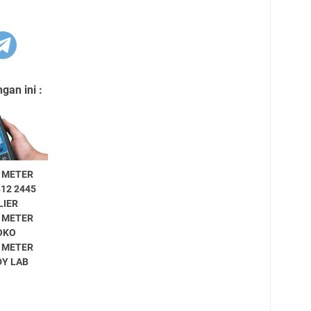
an ini :
Y METER
812 2445
LIER
Y METER
OKO
Y METER
DY LAB