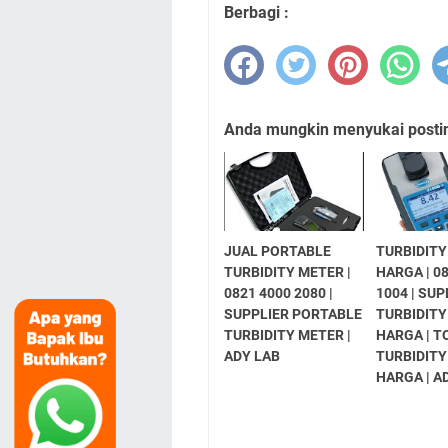
Berbagi :
Anda mungkin menyukai posting
JUAL PORTABLE
TURBIDIT
TURBIDITY METER |
HARGA | 0
0821 4000 2080 |
1004 | SUP
SUPPLIER PORTABLE
TURBIDIT
TURBIDITY METER |
HARGA | T
ADY LAB
TURBIDIT
HARGA | A